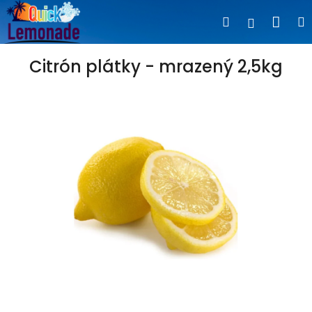
Prejsť
Nák
Hľadať
na
Prihlásen
obsah
koší
Citrón plátky - mrazený 2,5kg