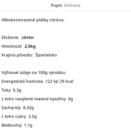
Popis
Diskusia
Hlbokozmrazené plátky citróna.
Zloženie:
citrón
Hmotnosť:
2,5kg
Krajina pôvodu: Španielsko
Výživové údaje na 100g výrobku:
Energetická hodnota 122 kJ/ 29 kcal
Tuky 0,3g
z toho nasýtené mastné kyseliny 0g
Sacharidy 8,32g
z toho cukry 2,5g
Bielkoviny 1,1g