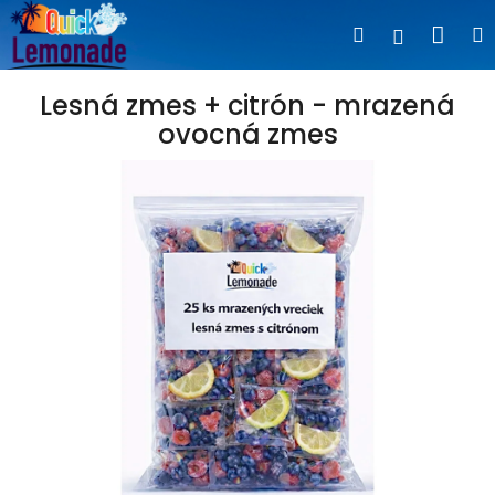
Prejsť
Nák
Hľadať
na
Prihlásen
obsah
koší
Lesná zmes + citrón - mrazená
ovocná zmes