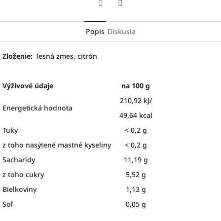
Twitter
Facebook
Popis
Diskusia
Zloženie:
lesná zmes, citrón
Výživové údaje
na 100 g
210,92 kJ/
Energetická hodnota
49,64 kcal
Tuky
< 0,2 g
z toho nasýtené mastné kyseliny
< 0,2 g
Sacharidy
11,19 g
z toho cukry
5,52 g
Bielkoviny
1,13 g
Soľ
0,05 g